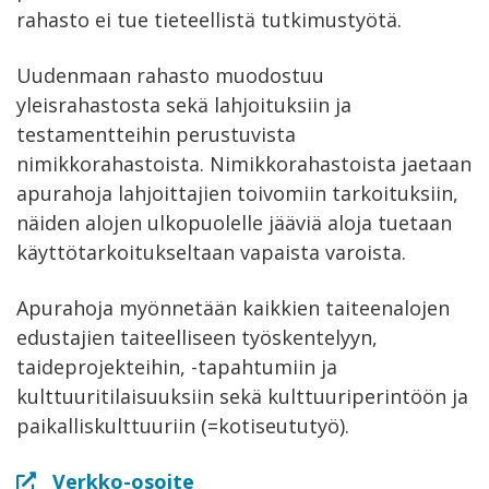
rahasto ei tue tieteellistä tutkimustyötä.
Uudenmaan rahasto muodostuu
yleisrahastosta sekä lahjoituksiin ja
testamentteihin perustuvista
nimikkorahastoista. Nimikkorahastoista jaetaan
apurahoja lahjoittajien toivomiin tarkoituksiin,
näiden alojen ulkopuolelle jääviä aloja tuetaan
käyttötarkoitukseltaan vapaista varoista.
Apurahoja myönnetään kaikkien taiteenalojen
edustajien taiteelliseen työskentelyyn,
taideprojekteihin, -tapahtumiin ja
kulttuuritilaisuuksiin sekä kulttuuriperintöön ja
paikalliskulttuuriin (=kotiseututyö).
Verkko-osoite