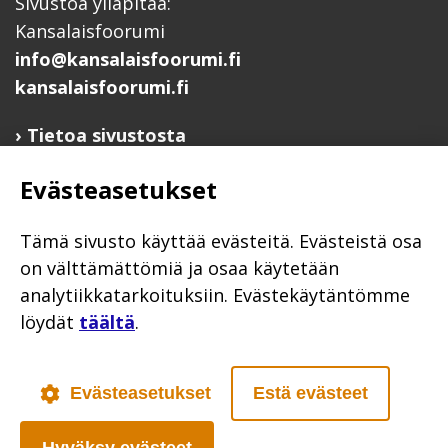
Sivustoa ylläpitää:
Kansalaisfoorumi
info@kansalaisfoorumi.fi
kansalaisfoorumi.fi
Tietoa sivustosta
Hyödyllisiä linkkejä
Evästeasetukset
Ilmoita järjestösi järjestöhakemistoon
Järjestötietäjä-testi
Tämä sivusto käyttää evästeitä. Evästeistä osa
Anna palautetta
on välttämättömiä ja osaa käytetään
analytiikkatarkoituksiin. Evästekäytäntömme
Saavutettavuusseloste
löydät
täältä
.
Evästekäytännöt
Civil Society
Evästeasetukset
Estä evästeet