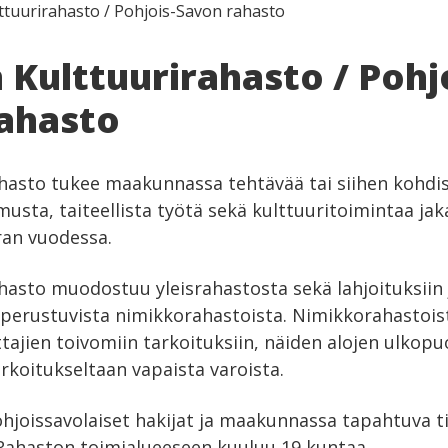
tuurirahasto / Pohjois-Savon rahasto
Kulttuurirahasto / Pohjo
ahasto
hasto tukee maakunnassa tehtävää tai siihen kohdi
imusta, taiteellista työtä sekä kulttuuritoimintaa j
rran vuodessa.
hasto muodostuu yleisrahastosta sekä lahjoituksiin 
perustuvista nimikkorahastoista. Nimikkorahastois
tajien toivomiin tarkoituksiin, näiden alojen ulkopuol
rkoitukseltaan vapaista varoista.
ohjoissavolaiset hakijat ja maakunnassa tapahtuva ti
. Rahaston toimialueeseen kuuluu 19 kuntaa.