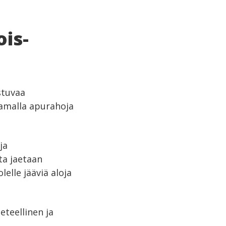
is-
stuvaa
akamalla apurahoja
ja
ta jaetaan
elle jääviä aloja
eteellinen ja