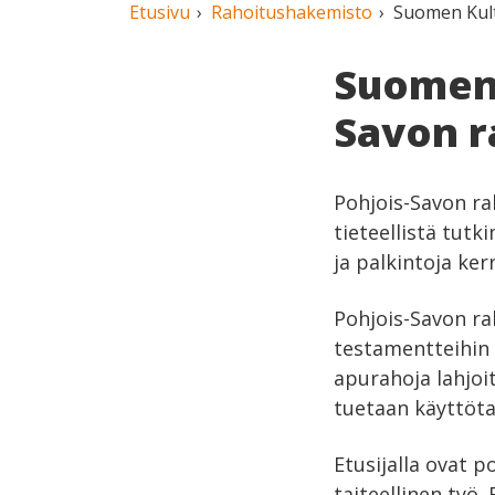
Etusivu
Rahoitushakemisto
Suomen Kult
Suomen 
Savon r
Pohjois-Savon ra
tieteellistä tutk
ja palkintoja ke
Pohjois-Savon ra
testamentteihin 
apurahoja lahjoit
tuetaan käyttöta
Etusijalla ovat p
taiteellinen työ