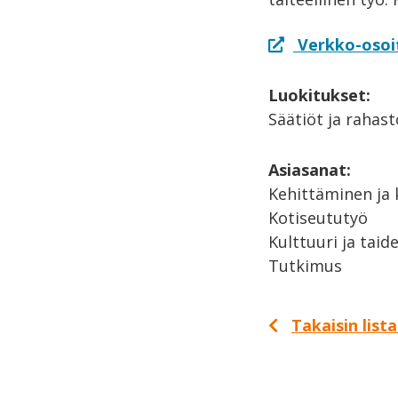
Verkko-osoi
Luokitukset:
Säätiöt ja rahast
Asiasanat:
Kehittäminen ja 
Kotiseututyö
Kulttuuri ja taid
Tutkimus
Takaisin list