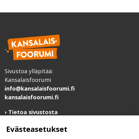
Sivustoa ylläpitää:
Kansalaisfoorumi
info@kansalaisfoorumi.fi
kansalaisfoorumi.fi
Tietoa sivustosta
Hyödyllisiä linkkejä
Evästeasetukset
Ilmoita järjestösi järjestöhakemistoon