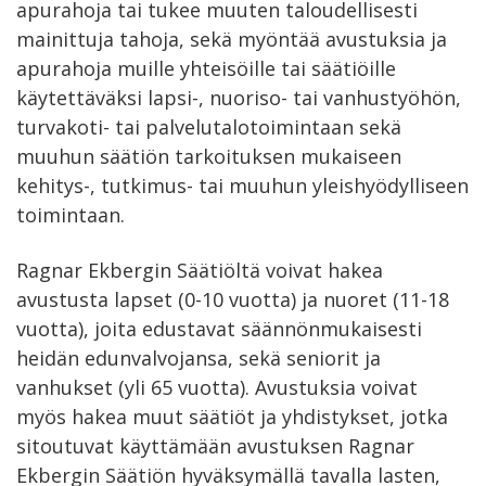
apurahoja tai tukee muuten taloudellisesti
mainittuja tahoja, sekä myöntää avustuksia ja
apurahoja muille yhteisöille tai säätiöille
käytettäväksi lapsi-, nuoriso- tai vanhustyöhön,
turvakoti- tai palvelutalotoimintaan sekä
muuhun säätiön tarkoituksen mukaiseen
kehitys-, tutkimus- tai muuhun yleishyödylliseen
toimintaan.
Ragnar Ekbergin Säätiöltä voivat hakea
avustusta lapset (0-10 vuotta) ja nuoret (11-18
vuotta), joita edustavat säännönmukaisesti
heidän edunvalvojansa, sekä seniorit ja
vanhukset (yli 65 vuotta). Avustuksia voivat
myös hakea muut säätiöt ja yhdistykset, jotka
sitoutuvat käyttämään avustuksen Ragnar
Ekbergin Säätiön hyväksymällä tavalla lasten,