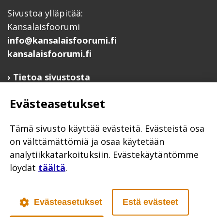
Sivustoa ylläpitää:
Kansalaisfoorumi
info@kansalaisfoorumi.fi
kansalaisfoorumi.fi
Tietoa sivustosta
Hyödyllisiä linkkejä
Evästeasetukset
Ilmoita järjestösi järjestöhakemistoon
Järjestötietäjä-testi
Tämä sivusto käyttää evästeitä. Evästeistä osa
Anna palautetta
on välttämättömiä ja osaa käytetään
analytiikkatarkoituksiin. Evästekäytäntömme
Saavutettavuusseloste
löydät
täältä
.
Evästekäytännöt
Civil Society
Evästeasetukset
Estä evästeet