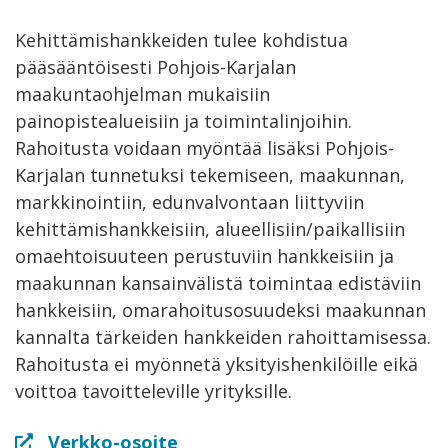
Kehittämishankkeiden tulee kohdistua
pääsääntöisesti Pohjois-Karjalan
maakuntaohjelman mukaisiin
painopistealueisiin ja toimintalinjoihin.
Rahoitusta voidaan myöntää lisäksi Pohjois-
Karjalan tunnetuksi tekemiseen, maakunnan,
markkinointiin, edunvalvontaan liittyviin
kehittämishankkeisiin, alueellisiin/paikallisiin
omaehtoisuuteen perustuviin hankkeisiin ja
maakunnan kansainvälistä toimintaa edistäviin
hankkeisiin, omarahoitusosuudeksi maakunnan
kannalta tärkeiden hankkeiden rahoittamisessa.
Rahoitusta ei myönnetä yksityishenkilöille eikä
voittoa tavoitteleville yrityksille.
Verkko-osoite