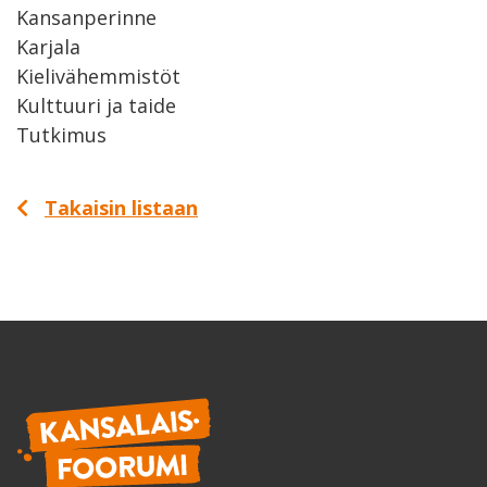
Kansanperinne
Karjala
Kielivähemmistöt
Kulttuuri ja taide
Tutkimus
Takaisin listaan