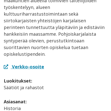
maakuntien alueella toimivien taiteilijoiden
työskentelyyn, alueen
kulttuuriharrastustoimintaan sekä
siirtokarjaisten yhteistöjen karjalaisen
perinteen tunnettuutta yläpitäviin ja edistäviin
hankkeisiin maassamme. Pohjoiskarjalaista
syntyperää olevien, perustutkintoaan
suorittavien nuorten opiskelua tuetaan
opiskelustipendein.
Verkko-osoite
Luokitukset:
Säätiöt ja rahastot
Asiasanat:
Historia