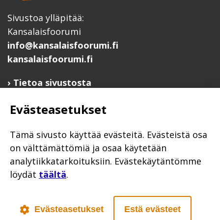
Sivustoa ylläpitää:
Kansalaisfoorumi
info@kansalaisfoorumi.fi
kansalaisfoorumi.fi
Tietoa sivustosta
Hyödyllisiä linkkejä
Evästeasetukset
Ilmoita järjestösi järjestöhakemistoon
Järjestötietäjä-testi
Tämä sivusto käyttää evästeitä. Evästeistä osa
Anna palautetta
on välttämättömiä ja osaa käytetään
analytiikkatarkoituksiin. Evästekäytäntömme
Saavutettavuusseloste
löydät
täältä
.
Evästekäytännöt
Civil Society
Evästeasetukset
Estä evästeet