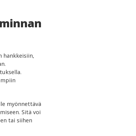
iminnan
n hankkeisiin,
an.
tuksella.
empiin
elle myönnettävä
miseen. Sitä voi
n tai siihen