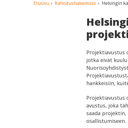
Etusivu
Rahoitushakemisto
Helsingin k
Helsing
projekt
Projektiavustus o
jotka eivät kuul
Nuorisoyhdistyst
Projektiavustust
hankkeisiin, kui
Projektiavustus 
avustus, joka täh
saada projektin,
osallistumiseen.