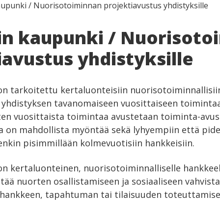
aupunki / Nuorisotoiminnan projektiavustus yhdistyksille
in kaupunki / Nuorisoto
iavustus yhdistyksille
n tarkoitettu kertaluonteisiin nuorisotoiminnallisii
u yhdistyksen tavanomaiseen vuosittaiseen toiminta
en vuosittaista toimintaa avustetaan toiminta-avus
a on mahdollista myöntää sekä lyhyempiin että pid
tenkin pisimmillään kolmevuotisiin hankkeisiin.
on kertaluonteinen, nuorisotoiminnalliselle hankke
tää nuorten osallistamiseen ja sosiaaliseen vahvista
 hankkeen, tapahtuman tai tilaisuuden toteuttamisee