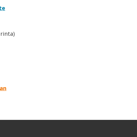
te
rinta)
aan