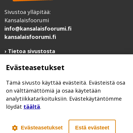
Sivustoa ylläpitää:
Kansalaisfoorumi
info@kansalaisfoorumi.fi
kansalaisfoorumi.fi
Tietoa sivustosta
Hyödyllisiä linkkejä
Evästeasetukset
Ilmoita järjestösi järjestöhakemistoon
Järjestötietäjä-testi
Tämä sivusto käyttää evästeitä. Evästeistä osa
Anna palautetta
on välttämättömiä ja osaa käytetään
analytiikkatarkoituksiin. Evästekäytäntömme
Saavutettavuusseloste
löydät
täältä
.
Evästekäytännöt
Civil Society
Evästeasetukset
Estä evästeet