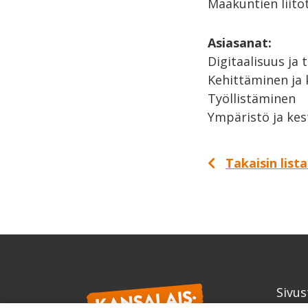
Maakuntien liito
Asiasanat:
Digitaalisuus ja 
Kehittäminen ja 
Työllistäminen
Ympäristö ja kes
Takaisin list
Sivus