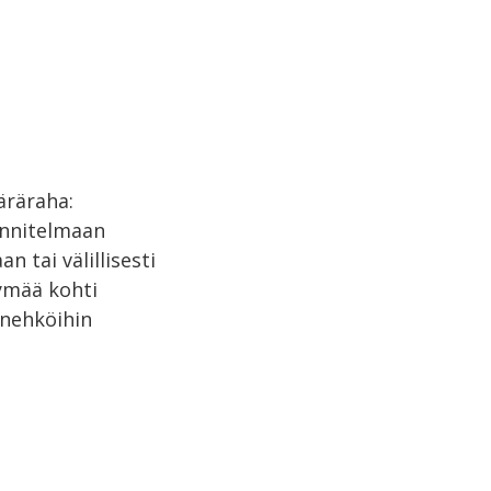
äräraha:
unnitelmaan
n tai välillisesti
tymää kohti
ienehköihin