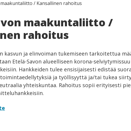
maakuntaliitto / Kansallinen rahoitus
avon maakuntaliitto /
inen rahoitus
n kasvun ja elinvoiman tukemiseen tarkoitettua mä
aan Etelä-Savon alueelliseen korona-selviytymissu
eisiin. Hankkeiden tulee ensisijaisesti edistää suoraa
oimintaedellytyksiä ja työllisyyttä ja/tai tukea siir
ineutraalia yhteiskuntaa. Rahoitus sopii erityisesti p
nitteluhankkeisiin.
te