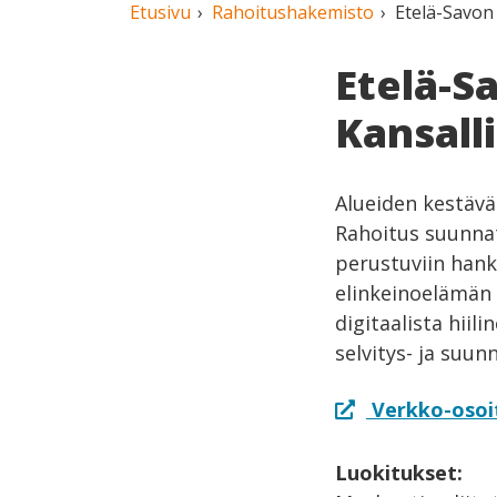
Etusivu
Rahoitushakemisto
Etelä-Savon 
Etelä-S
Kansall
Alueiden kestävä
Rahoitus suunnat
perustuviin hankk
elinkeinoelämän t
digitaalista hiil
selvitys- ja suun
Verkko-osoi
Luokitukset: