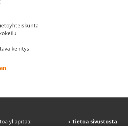
t
tietoyhteiskunta
kokeilu
tävä kehitys
aan
toa ylläpitää:
Tietoa sivustosta