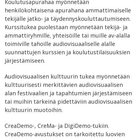
Koulutusapurahaa myönnetään
henkilökohtaisena apurahana ammattimaiselle
tekijälle jatko- ja täydennyskouluttautumiseen.
Kurssitukea puolestaan myönnetään tekijä- ja
ammattiryhmille, yhteisöille tai muille av-alalla
toimiville tahoille audiovisuaaliselle alalle
suunnattujen kurssien ja koulutustilaisuuksien
järjestämiseen.
Audiovisuaalisen kulttuurin tukea myönnetään
kulttuurisesti merkittävien audiovisuaalisen
alan festivaalien ja tapahtumien järjestämiseen
tai muihin tärkeinä pidettäviin audiovisuaalisen
kulttuurin muotoihin.
CreaDemo-, CreMa- ja DigiDemo-tukiin.
CreaDemo-avustukset on tarkoitettu luovien