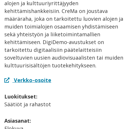
alojen ja kulttuuriyrittäjyyden
kehittämishankkeisiin. CreMa on joustava
määräraha, joka on tarkoitettu luovien alojen ja
muiden toimialojen osaamisen yhdistämiseen
sekä yhteistyön ja liiketoimintamallien
kehittämiseen. DigiDemo-avustukset on
tarkoitettu digitaalisiin päätelaitteisiin
soveltuvien uusien audiovisuaalisten tai muiden
kulttuurisisältöjen tuotekehitykseen.
Verkko-osoite
Luokitukset:
Säätiöt ja rahastot
Asiasanat:
Elokuva