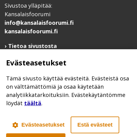
Sivustoa ylläpitää:
Kansalaisfoorumi
info@kansalaisfoorumi.fi
kansalaisfoorumi.fi
Tietoa sivustosta
Hyödyllisiä linkkejä
Evästeasetukset
Ilmoita järjestösi järjestöhakemistoon
Järjestötietäjä-testi
Tämä sivusto käyttää evästeitä. Evästeistä osa
Anna palautetta
on välttämättömiä ja osaa käytetään
analytiikkatarkoituksiin. Evästekäytäntömme
Saavutettavuusseloste
löydät
täältä
.
Evästekäytännöt
Civil Society
Evästeasetukset
Estä evästeet