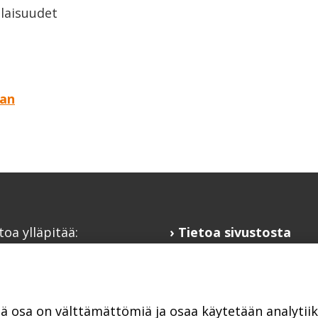
laisuudet
aan
toa ylläpitää:
Tietoa sivustosta
alaisfoorumi
Hyödyllisiä linkkejä
@kansalaisfoorumi.fi
Ilmoita järjestösi
laisfoorumi.fi
järjestöhakemistoon
tä osa on välttämättömiä ja osaa käytetään analyti