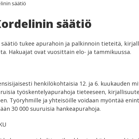
linin säätiö
Kordelinin säätiö
 säätiö tukee apurahoin ja palkinnoin tieteitä, kirjall
sta. Hakuajat ovat vuosittain elo- ja tammikuussa.
sisijaisesti henkilökohtaisia 12. ja 6. kuukauden mit
uisia työskentelyapurahoja tieteeseen, kirjallisuute
en. Työryhmille ja yhteisöille voidaan myöntää eni
ntään 30 000 suuruisia hankeapurahoja.
KU