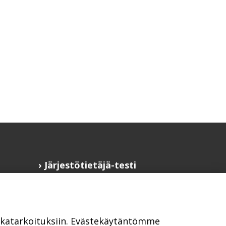
Järjestötietäjä-testi
Anna palautetta
Saavutettavuusseloste
Evästekäytännöt
ikkatarkoituksiin. Evästekäytäntömme
Civil Society