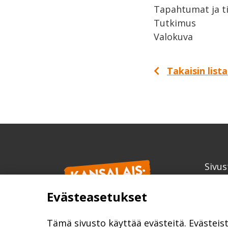
Tapahtumat ja ti
Tutkimus
Valokuva
Takaisin list
Sivus
Kans
Evästeasetukset
info
kansa
Tämä sivusto käyttää evästeitä. Evästeis