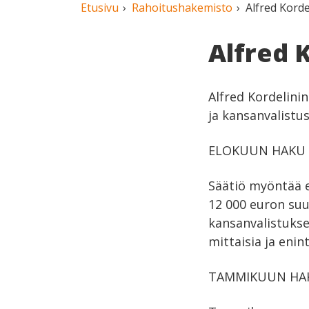
Etusivu
Rahoitushakemisto
Alfred Korde
Alfred 
Alfred Kordelinin
ja kansanvalistu
ELOKUUN HAKU
Säätiö myöntää en
12 000 euron suur
kansanvalistukse
mittaisia ja eni
TAMMIKUUN HA