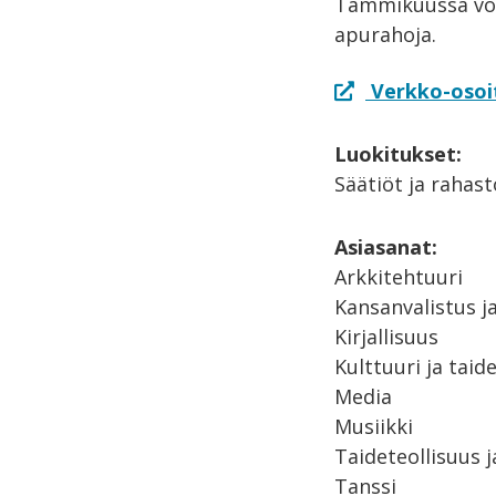
Tammikuussa voi
apurahoja.
Verkko-osoi
Luokitukset:
Säätiöt ja rahast
Asiasanat:
Arkkitehtuuri
Kansanvalistus ja
Kirjallisuus
Kulttuuri ja taid
Media
Musiikki
Taideteollisuus 
Tanssi