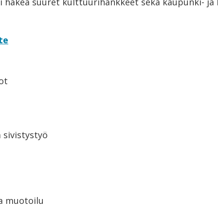
 hakea suuret kulttuurihankkeet sekä kaupunki- ja
te
ot
 sivistystyö
e
ja muotoilu