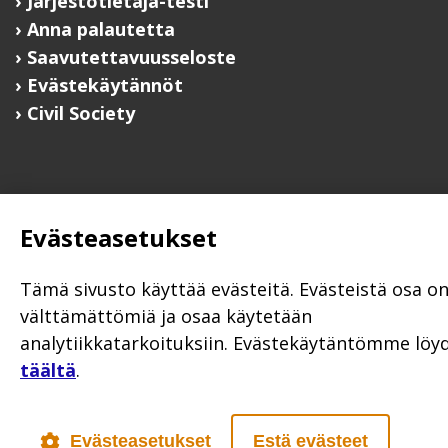
Järjestötietäjä-testi
Anna palautetta
Saavutettavuusseloste
Evästekäytännöt
Civil Society
Evästeasetukset
Poutapilvi web design
Tämä sivusto käyttää evästeitä. Evästeistä osa o
välttämättömiä ja osaa käytetään
analytiikkatarkoituksiin. Evästekäytäntömme löy
täältä
.
Evästeasetukset
Estä evästeet