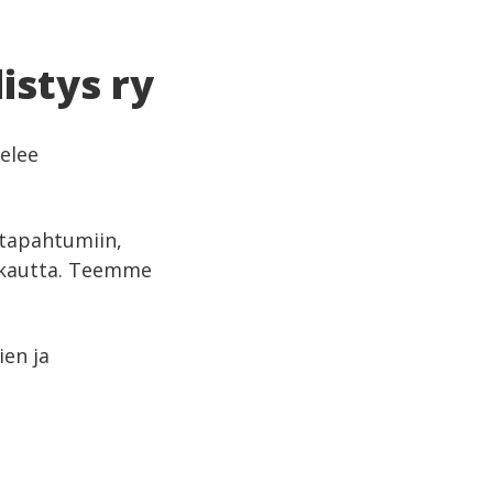
istys ry
velee
 tapahtumiin,
 kautta. Teemme
en ja