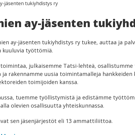
-jäsenten tukiyhdistys ry
ien ay-jäsenten tukiyhd
ien ay-jäsenten tukiyhdistys ry tukee, auttaa ja pal
n kuuluvia työttömiä.
itoimintaa, julkaisemme Tatsi-lehteä, osallistumme
 ja rakennamme uusia toimintamalleja hankkeiden
sektoreiden toimijoiden kanssa.
ssa, tuemme työllistymistä ja edistämme työttömi
lla olevien osallisuutta yhteiskunnassa.
at sen jäsenjärjestöt eli 13 ammattiliittoa.