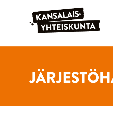
Siirry sisältöön
JÄRJESTÖH