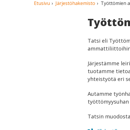
Etusivu
Järjestöhakemisto
Työttömien ay
Työttöm
Tatsi eli Työttöm
ammattiliittoihi
Järjestämme leir
tuotamme tietoa
yhteistyötä eri 
Autamme työnhau
työttömyysuhan a
Tatsin muodostav