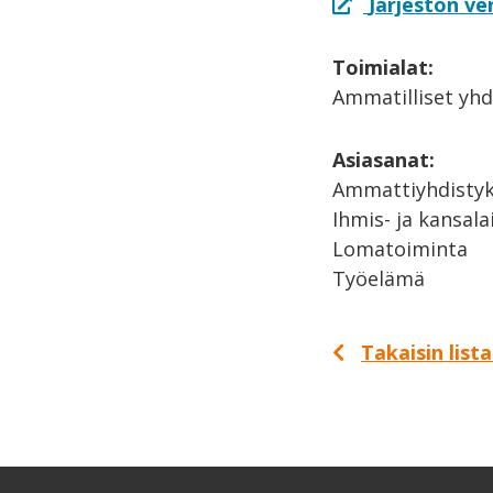
Järjestön ve
Toimialat:
Ammatilliset yhd
Asiasanat:
Ammattiyhdistyk
Ihmis- ja kansal
Lomatoiminta
Työelämä
Takaisin list