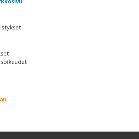
rkkosivu
istykset
set
aisoikeudet
aan