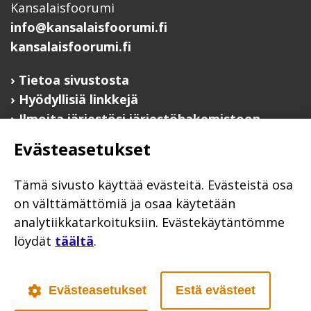
Kansalaisfoorumi
info@kansalaisfoorumi.fi
kansalaisfoorumi.fi
Tietoa sivustosta
Hyödyllisiä linkkejä
Ilmoita järjestösi järjestöhakemistoon
Evästeasetukset
Järjestötietäjä-testi
Anna palautetta
Tämä sivusto käyttää evästeitä. Evästeistä osa
Saavutettavuusseloste
on välttämättömiä ja osaa käytetään
Evästekäytännöt
analytiikkatarkoituksiin. Evästekäytäntömme
Civil Society
löydät
täältä
.
Evästeasetukset
Estä evästeet