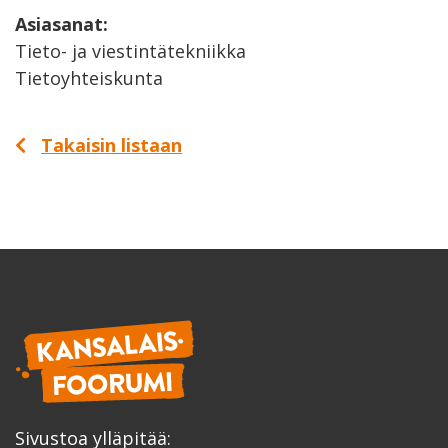
Asiasanat:
Tieto- ja viestintätekniikka
Tietoyhteiskunta
Takaisin listaan
Sivustoa ylläpitää: