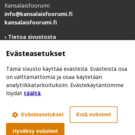
Kansalaisfoorumi
info@kansalaisfoorumi.fi
kansalaisfoorumi.fi
Tietoa sivustosta
Hyödyllisiä linkkejä
Evästeasetukset
Ilmoita järjestösi järjestöhakemistoon
Järjestötietäjä-testi
Tämä sivusto käyttää evästeitä. Evästeistä osa
Anna palautetta
on välttämättömiä ja osaa käytetään
analytiikkatarkoituksiin. Evästekäytäntömme
Saavutettavuusseloste
löydät
täältä
.
Evästekäytännöt
Civil Society
Evästeasetukset
Estä evästeet
Hyväksy evästeet