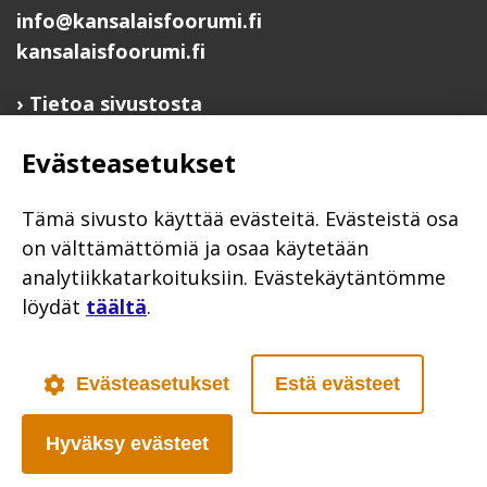
info@kansalaisfoorumi.fi
kansalaisfoorumi.fi
Tietoa sivustosta
Hyödyllisiä linkkejä
Evästeasetukset
Ilmoita järjestösi järjestöhakemistoon
Järjestötietäjä-testi
Tämä sivusto käyttää evästeitä. Evästeistä osa
Anna palautetta
on välttämättömiä ja osaa käytetään
analytiikkatarkoituksiin. Evästekäytäntömme
Saavutettavuusseloste
löydät
täältä
.
Evästekäytännöt
Civil Society
Evästeasetukset
Estä evästeet
Hyväksy evästeet
Poutapilvi web design