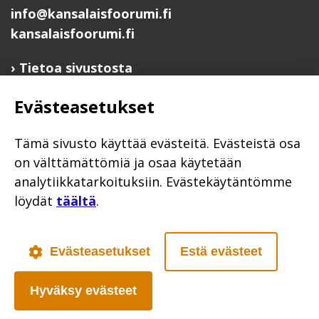
info@kansalaisfoorumi.fi
kansalaisfoorumi.fi
Tietoa sivustosta
Hyödyllisiä linkkejä
Evästeasetukset
Ilmoita järjestösi järjestöhakemistoon
Järjestötietäjä-testi
Tämä sivusto käyttää evästeitä. Evästeistä osa
Anna palautetta
on välttämättömiä ja osaa käytetään
analytiikkatarkoituksiin. Evästekäytäntömme
Saavutettavuusseloste
löydät
täältä
.
Evästekäytännöt
Civil Society
Evästeasetukset
Estä evästeet
Hyväksy evästeet
Poutapilvi web design