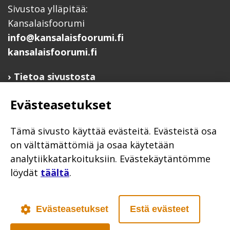
Sivustoa ylläpitää:
Kansalaisfoorumi
info@kansalaisfoorumi.fi
kansalaisfoorumi.fi
Tietoa sivustosta
Hyödyllisiä linkkejä
Evästeasetukset
Ilmoita järjestösi järjestöhakemistoon
Järjestötietäjä-testi
Tämä sivusto käyttää evästeitä. Evästeistä osa
Anna palautetta
on välttämättömiä ja osaa käytetään
analytiikkatarkoituksiin. Evästekäytäntömme
Saavutettavuusseloste
löydät
täältä
.
Evästekäytännöt
Civil Society
Evästeasetukset
Estä evästeet