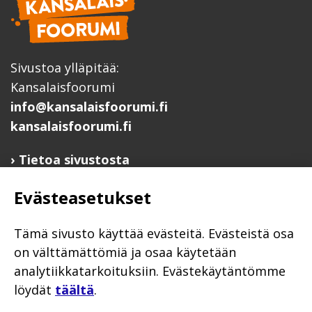
Sivustoa ylläpitää:
Kansalaisfoorumi
info@kansalaisfoorumi.fi
kansalaisfoorumi.fi
Tietoa sivustosta
Hyödyllisiä linkkejä
Evästeasetukset
Ilmoita järjestösi järjestöhakemistoon
Järjestötietäjä-testi
Tämä sivusto käyttää evästeitä. Evästeistä osa
Anna palautetta
on välttämättömiä ja osaa käytetään
analytiikkatarkoituksiin. Evästekäytäntömme
Saavutettavuusseloste
löydät
täältä
.
Evästekäytännöt
Civil Society