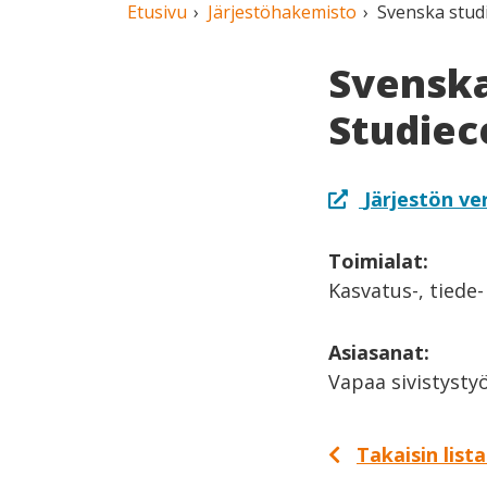
Etusivu
Järjestöhakemisto
Svenska stud
Svenska
Studiec
Järjestön ve
Toimialat:
Kasvatus-, tiede-
Asiasanat:
Vapaa sivistysty
Takaisin list