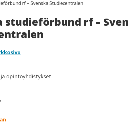
ieförbund rf – Svenska Studiecentralen
 studieförbund rf – Sve
entralen
rkkosivu
 ja opintoyhdistykset
ö
aan