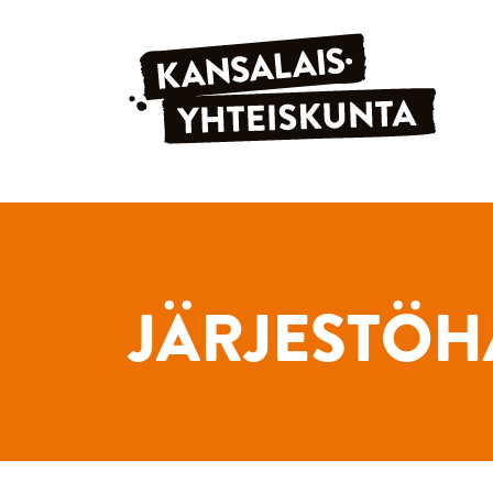
Siirry sisältöön
JÄRJESTÖH