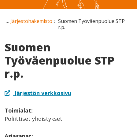
Järjestöhakemisto
Suomen Työväenpuolue STP
r.p.
Suomen
Työväenpuolue STP
r.p.
Järjestön verkkosivu
Toimialat:
Poliittiset yhdistykset
Asiasanat: