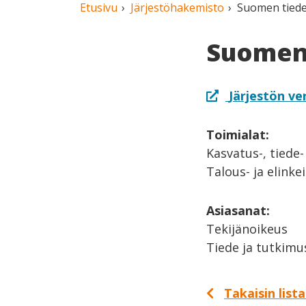
Etusivu
Järjestöhakemisto
Suomen tiedek
Suomen 
Järjestön ve
Toimialat:
Kasvatus-, tiede-
Talous- ja elinke
Asiasanat:
Tekijänoikeus
Tiede ja tutkimu
Takaisin list