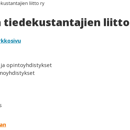
ustantajien liitto ry
tiedekustantajien liitto
rkkosivu
 ja opintoyhdistykset
inoyhdistykset
s
aan