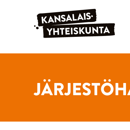
Siirry sisältöön
JÄRJESTÖH