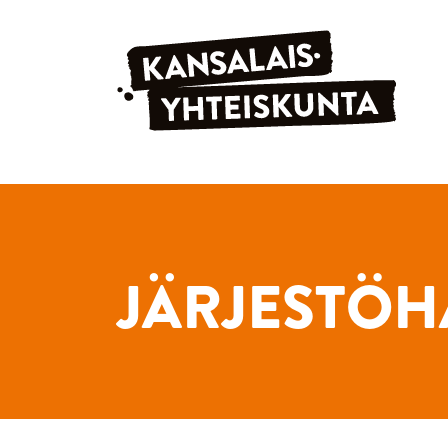
Siirry sisältöön
JÄRJESTÖH