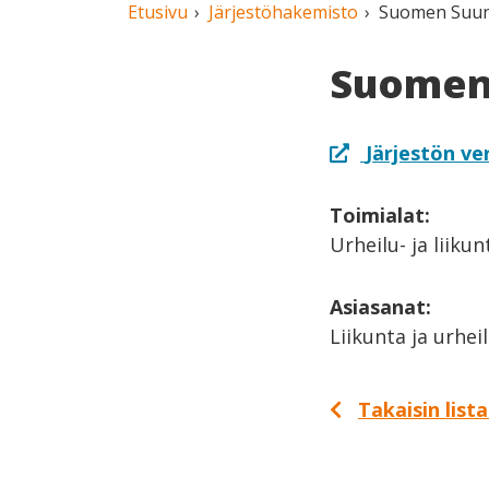
Etusivu
Järjestöhakemisto
Suomen Suunn
Suomen 
Järjestön ve
Toimialat:
Urheilu- ja liiku
Asiasanat:
Liikunta ja urhei
Takaisin list