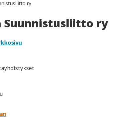
istusliitto ry
Suunnistusliitto ry
rkkosivu
ntayhdistykset
lu
aan