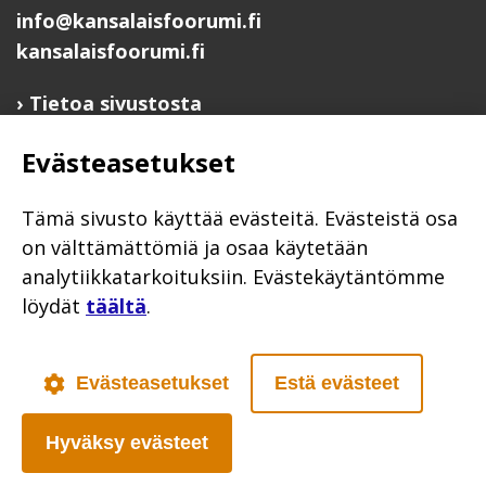
info@kansalaisfoorumi.fi
kansalaisfoorumi.fi
Tietoa sivustosta
Hyödyllisiä linkkejä
Evästeasetukset
Ilmoita järjestösi järjestöhakemistoon
Järjestötietäjä-testi
Tämä sivusto käyttää evästeitä. Evästeistä osa
Anna palautetta
on välttämättömiä ja osaa käytetään
analytiikkatarkoituksiin. Evästekäytäntömme
Saavutettavuusseloste
löydät
täältä
.
Evästekäytännöt
Civil Society
Evästeasetukset
Estä evästeet
Hyväksy evästeet
Poutapilvi web design