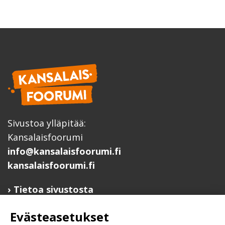
Sivustoa ylläpitää:
Kansalaisfoorumi
info@kansalaisfoorumi.fi
kansalaisfoorumi.fi
Tietoa sivustosta
Hyödyllisiä linkkejä
Evästeasetukset
Ilmoita järjestösi järjestöhakemistoon