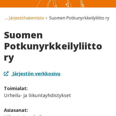
Järjestöhakemisto
Suomen Potkunyrkkeilyliitto ry
Suomen
Potkunyrkkeilyliitto
ry
Järjestön verkkosivu
Toimialat:
Urheilu- ja liikuntayhdistykset
Asiasanat: