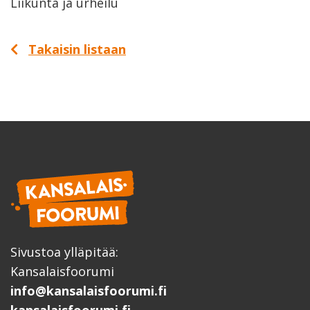
Liikunta ja urheilu
Takaisin listaan
Sivustoa ylläpitää:
Kansalaisfoorumi
info@kansalaisfoorumi.fi