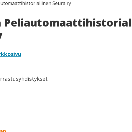
utomaattihistoriallinen Seura ry
Peliautomaattihistorial
y
rkkosivu
arrastusyhdistykset
aan