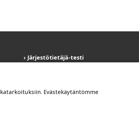
Järjestötietäjä-testi
Anna palautetta
Saavutettavuusseloste
Evästekäytännöt
ikkatarkoituksiin. Evästekäytäntömme
Civil Society