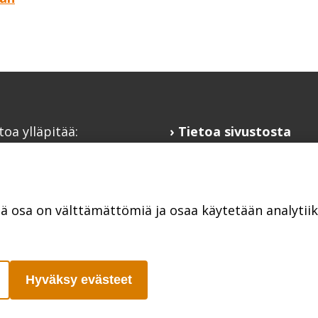
toa ylläpitää:
Tietoa sivustosta
alaisfoorumi
Hyödyllisiä linkkejä
@kansalaisfoorumi.fi
Ilmoita järjestösi
laisfoorumi.fi
järjestöhakemistoon
tä osa on välttämättömiä ja osaa käytetään analyti
Hyväksy evästeet
Poutapilvi web design