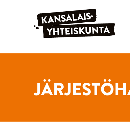
Siirry sisältöön
JÄRJESTÖH