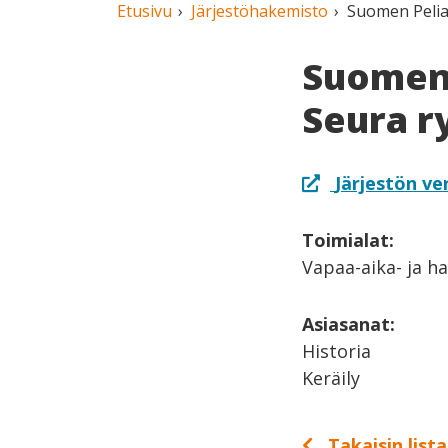
Etusivu
Järjestöhakemisto
Suomen Pelia
Suomen 
Seura r
Järjestön ve
Toimialat:
Vapaa-aika- ja h
Asiasanat:
Historia
Keräily
Takaisin list