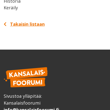
Historia
Keräily
Takaisin listaan
Sivustoa ylläpitää:
Kansalaisfoorumi
info@kansalaisfoorumi.fi