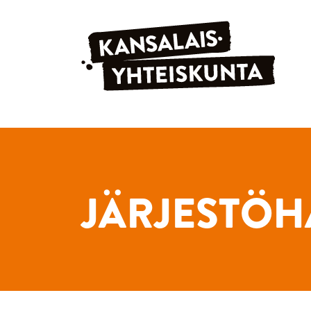
Siirry sisältöön
JÄRJESTÖH