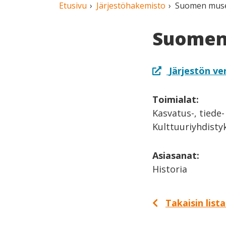
Etusivu
Järjestöhakemisto
Suomen museo
Suomen 
Järjestön ve
Toimialat:
Kasvatus-, tiede-
Kulttuuriyhdisty
Asiasanat:
Historia
Takaisin list