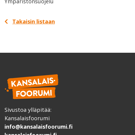
Ympäristönsuojelu
Takaisin listaan
Sivustoa ylläpitää:
Kansalaisfoorumi
info@kansalaisfoorumi.fi