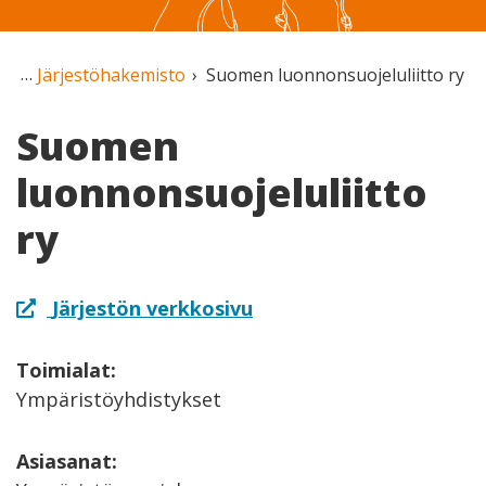
Järjestöhakemisto
Suomen luonnonsuojeluliitto ry
Suomen
luonnonsuojeluliitto
ry
Järjestön verkkosivu
Toimialat:
Ympäristöyhdistykset
Asiasanat: