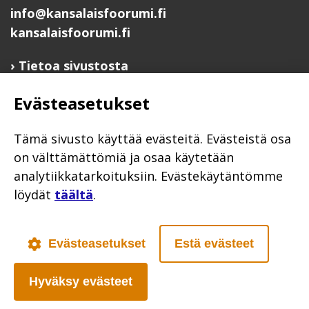
info@kansalaisfoorumi.fi
kansalaisfoorumi.fi
Tietoa sivustosta
Hyödyllisiä linkkejä
Evästeasetukset
Ilmoita järjestösi järjestöhakemistoon
Järjestötietäjä-testi
Tämä sivusto käyttää evästeitä. Evästeistä osa
Anna palautetta
on välttämättömiä ja osaa käytetään
analytiikkatarkoituksiin. Evästekäytäntömme
Saavutettavuusseloste
löydät
täältä
.
Evästekäytännöt
Civil Society
Evästeasetukset
Estä evästeet
Hyväksy evästeet
Poutapilvi web design