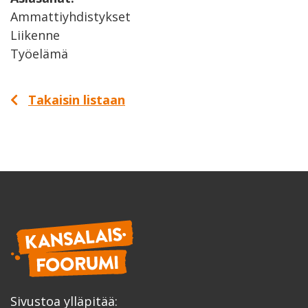
Ammattiyhdistykset
Liikenne
Työelämä
Takaisin listaan
Sivustoa ylläpitää: