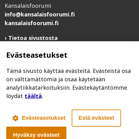
Kansalaisfoorumi
info@kansalaisfoorumi.fi
kansalaisfoorumi.fi
Tietoa sivustosta
Hyödyllisiä linkkejä
Evästeasetukset
Ilmoita järjestösi järjestöhakemistoon
Järjestötietäjä-testi
Tämä sivusto käyttää evästeitä. Evästeistä osa
Anna palautetta
on välttämättömiä ja osaa käytetään
analytiikkatarkoituksiin. Evästekäytäntömme
Saavutettavuusseloste
löydät
täältä
.
Evästekäytännöt
Civil Society
Evästeasetukset
Estä evästeet
Hyväksy evästeet