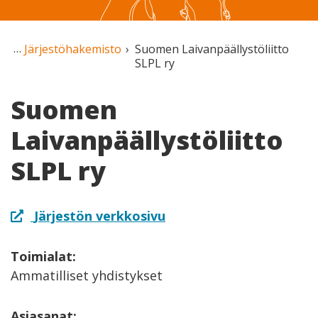
Järjestöhakemisto
Suomen Laivanpäällystöliitto
SLPL ry
Suomen
Laivanpäällystöliitto
SLPL ry
Järjestön verkkosivu
Toimialat:
Ammatilliset yhdistykset
Asiasanat: