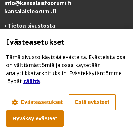
info@kansalaisfoorumi.fi
kansalaisfoorumi.fi
Tietoa sivustosta
Hyödyllisiä linkkejä
Evästeasetukset
Ilmoita järjestösi järjestöhakemistoon
Järjestötietäjä-testi
Tämä sivusto käyttää evästeitä. Evästeistä osa
Anna palautetta
on välttämättömiä ja osaa käytetään
analytiikkatarkoituksiin. Evästekäytäntömme
Saavutettavuusseloste
löydät
täältä
.
Evästekäytännöt
Civil Society
Evästeasetukset
Estä evästeet
Hyväksy evästeet
Poutapilvi web design