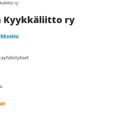
äliitto ry
Kyykkäliitto ry
rkkosivu
ntayhdistykset
lu
aan