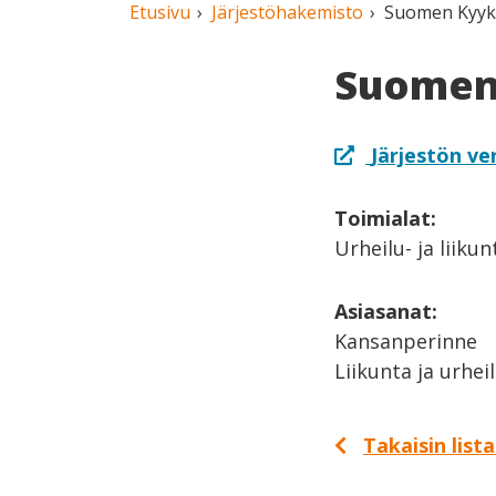
Etusivu
Järjestöhakemisto
Suomen Kyykk
Suomen 
Järjestön ve
Toimialat:
Urheilu- ja liiku
Asiasanat:
Kansanperinne
Liikunta ja urhei
Takaisin list