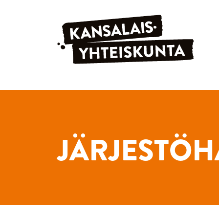
Siirry sisältöön
JÄRJESTÖH