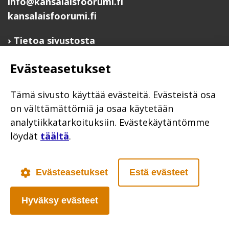
info@kansalaisfoorumi.fi
kansalaisfoorumi.fi
Tietoa sivustosta
Hyödyllisiä linkkejä
Evästeasetukset
Ilmoita järjestösi järjestöhakemistoon
Järjestötietäjä-testi
Tämä sivusto käyttää evästeitä. Evästeistä osa
Anna palautetta
on välttämättömiä ja osaa käytetään
analytiikkatarkoituksiin. Evästekäytäntömme
Saavutettavuusseloste
löydät
täältä
.
Evästekäytännöt
Civil Society
Evästeasetukset
Estä evästeet
Hyväksy evästeet
Poutapilvi web design