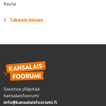
Rauha
Takaisin listaan
Sivustoa ylläpitää:
Kansalaisfoorumi
info@kansalaisfoorumi.fi