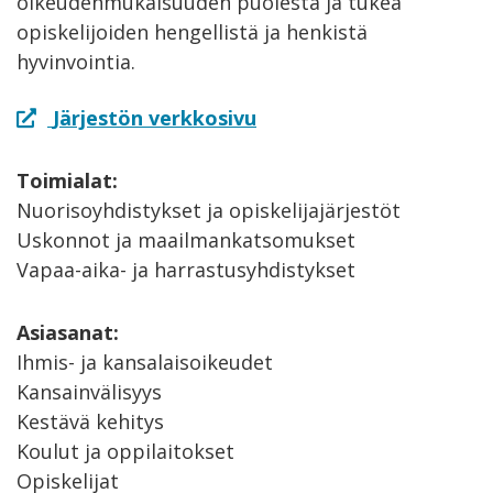
oikeudenmukaisuuden puolesta ja tukea
opiskelijoiden hengellistä ja henkistä
hyvinvointia.
Järjestön verkkosivu
Toimialat:
Nuorisoyhdistykset ja opiskelijajärjestöt
Uskonnot ja maailmankatsomukset
Vapaa-aika- ja harrastusyhdistykset
Asiasanat:
Ihmis- ja kansalaisoikeudet
Kansainvälisyys
Kestävä kehitys
Koulut ja oppilaitokset
Opiskelijat