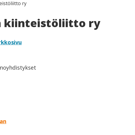
istöliitto ry
kiinteistöliitto ry
rkkosivu
inoyhdistykset
aan