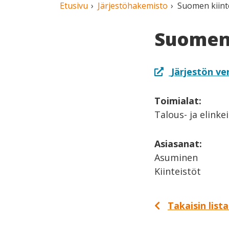
Etusivu
Järjestöhakemisto
Suomen kiinte
Suomen 
Järjestön ve
Toimialat:
Talous- ja elinke
Asiasanat:
Asuminen
Kiinteistöt
Takaisin list