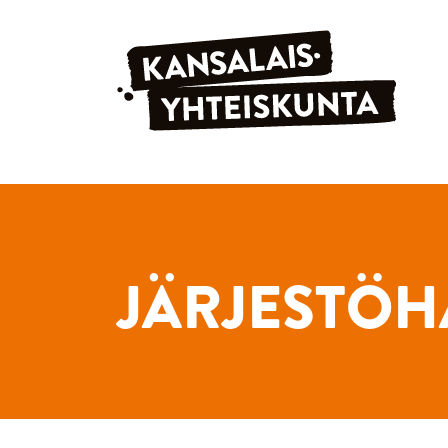
Siirry sisältöön
JÄRJESTÖH