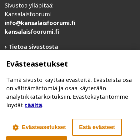
Sivustoa ylläpitää:
Kansalaisfoorumi
info@kansalaisfoorumi.fi
kansalaisfoorumi.fi
Tietoa sivustosta
Hyödyllisiä linkkejä
Evästeasetukset
Ilmoita järjestösi järjestöhakemistoon
Järjestötietäjä-testi
Tämä sivusto käyttää evästeitä. Evästeistä osa
Anna palautetta
on välttämättömiä ja osaa käytetään
analytiikkatarkoituksiin. Evästekäytäntömme
Saavutettavuusseloste
löydät
täältä
.
Evästekäytännöt
Civil Society
Evästeasetukset
Estä evästeet