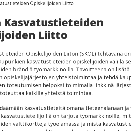
ustieteiden Opiskelijoiden Liitto
Kasvatustieteiden
joiden Liitto
ieteiden Opiskelijoiden Liiton (SKOL) tehtävänä on
aupunkien kasvatustieteiden opiskelijoiden välillä s
öiden brändiä työmarkkinoilla. Tavoitteena on lisätä
n opiskelijajärjestöjen yhteistoimintaa ja tehdä kau
n toteutumisen helpoksi toimimalla linkkinä järjestö
oteuttaa kaikille yhteistä toimintaa.
ndäämään kasvatustieteitä omana tieteenalanaan ja
ä kasvatustieteilijöillä on tarjota työmarkkinoille, mi
jöiden valttikortteja työelämässä ja mistä kasvatust