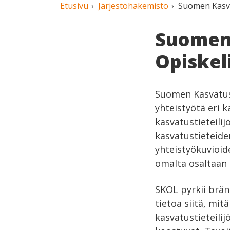
Etusivu
Järjestöhakemisto
Suomen Kasvat
Suomen 
Opiskeli
Suomen Kasvatust
yhteistyötä eri k
kasvatustieteilij
kasvatustieteide
yhteistyökuvioide
omalta osaltaan t
SKOL pyrkii brä
tietoa siitä, mit
kasvatustieteili