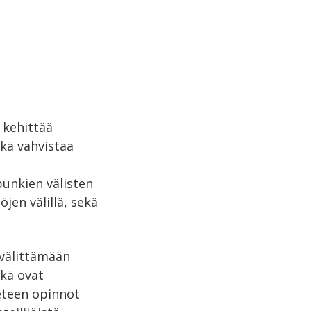
 kehittää
ekä vahvistaa
punkien välisten
jen välillä, sekä
 välittämään
tkä ovat
ieteen opinnot