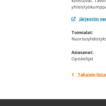
koostuvat. Tavoi
yhteistyökumppane
Järjestön ve
Toimialat:
Nuorisoyhdistykse
Asiasanat:
Opiskelijat
Takaisin list