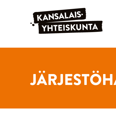
Siirry sisältöön
JÄRJESTÖH