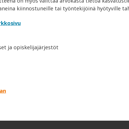
tteena on myös välittää arvokasta tietoa kasvatustiet
ina kiinnostuneille tai työntekijöinä hyötyville tah
rkkosivu
t ja opiskelijajärjestöt
aan