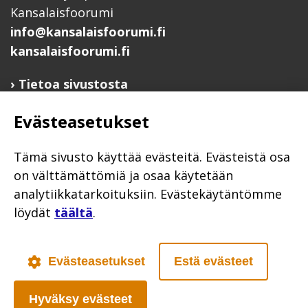
Kansalaisfoorumi
info@kansalaisfoorumi.fi
kansalaisfoorumi.fi
Tietoa sivustosta
Hyödyllisiä linkkejä
Evästeasetukset
Ilmoita järjestösi järjestöhakemistoon
Järjestötietäjä-testi
Tämä sivusto käyttää evästeitä. Evästeistä osa
Anna palautetta
on välttämättömiä ja osaa käytetään
analytiikkatarkoituksiin. Evästekäytäntömme
Saavutettavuusseloste
löydät
täältä
.
Evästekäytännöt
Civil Society
Evästeasetukset
Estä evästeet
Hyväksy evästeet