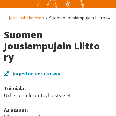
Järjestöhakemisto
Suomen Jousiampujain Liitto ry
Suomen
Jousiampujain Liitto
ry
Järjestön verkkosivu
Toimialat:
Urheilu- ja liikuntayhdistykset
Asiasanat: