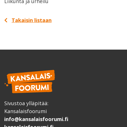
Liikunta ja urheilu
Takaisin listaan
Sivustoa ylläpitää:
Kansalaisfoorumi
info@kansalaisfoorumi.fi