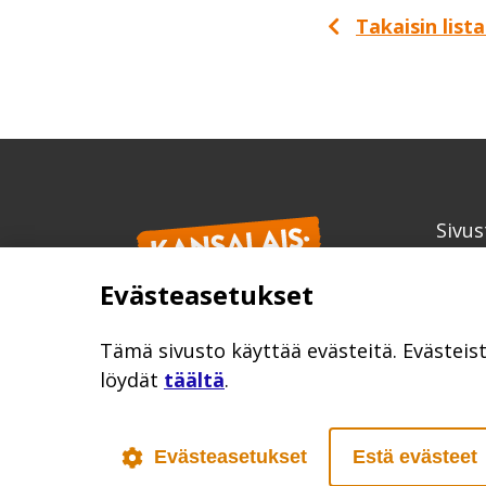
Takaisin list
Sivus
Kans
Evästeasetukset
info
kansa
Tämä sivusto käyttää evästeitä. Evästeis
löydät
täältä
.
Evästeasetukset
Estä evästeet