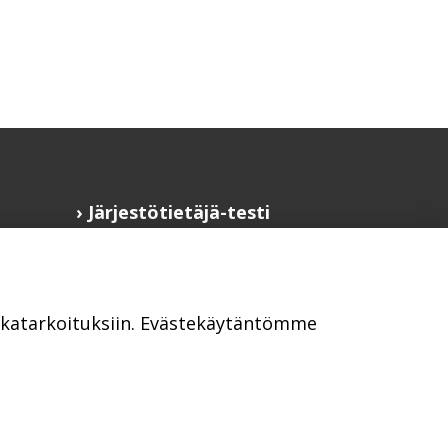
Järjestötietäjä-testi
Anna palautetta
Saavutettavuusseloste
Evästekäytännöt
ikkatarkoituksiin. Evästekäytäntömme
Civil Society