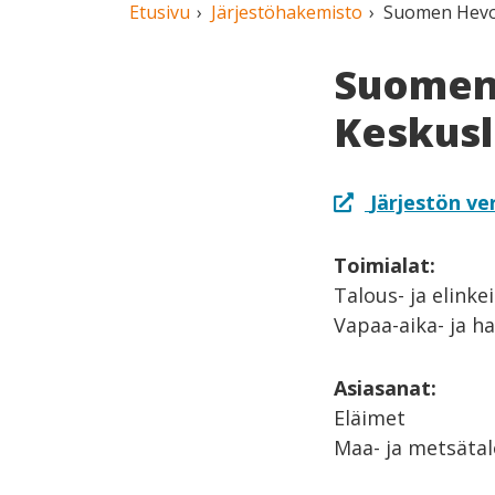
Etusivu
Järjestöhakemisto
Suomen Hevos
Suomen
Keskusl
Järjestön ve
Toimialat:
Talous- ja elinke
Vapaa-aika- ja h
Asiasanat:
Eläimet
Maa- ja metsäta