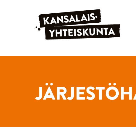
Siirry sisältöön
JÄRJESTÖH