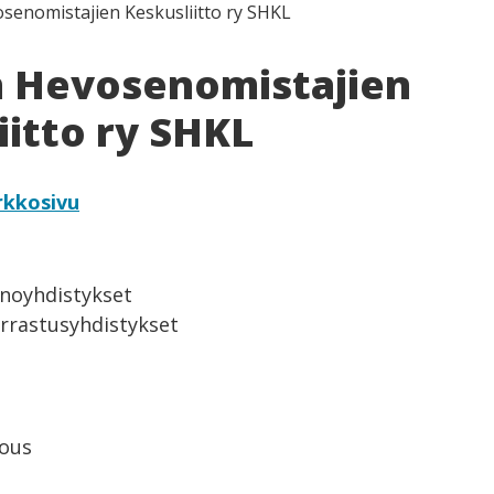
enomistajien Keskusliitto ry SHKL
 Hevosenomistajien
iitto ry SHKL
rkkosivu
inoyhdistykset
arrastusyhdistykset
lous