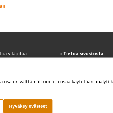
aan
toa ylläpitää:
Tietoa sivustosta
alaisfoorumi
Hyödyllisiä linkkejä
@kansalaisfoorumi.fi
Ilmoita järjestösi
laisfoorumi.fi
järjestöhakemistoon
tä osa on välttämättömiä ja osaa käytetään analyti
Hyväksy evästeet