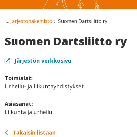
Järjestöhakemisto
Suomen Dartsliitto ry
Suomen Dartsliitto ry
Järjestön verkkosivu
Toimialat:
Urheilu- ja liikuntayhdistykset
Asiasanat:
Liikunta ja urheilu
Takaisin listaan