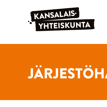
Siirry sisältöön
JÄRJESTÖH