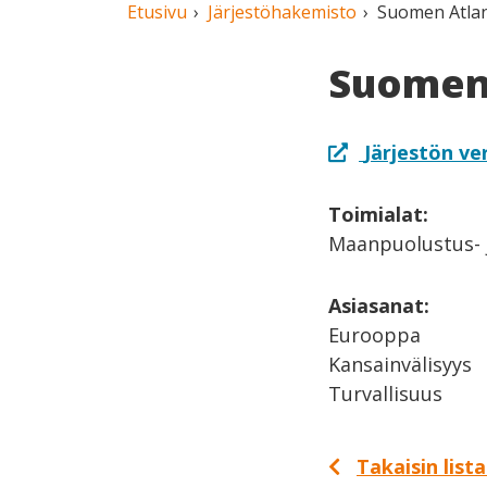
Etusivu
Järjestöhakemisto
Suomen Atlan
Suomen 
Järjestön ve
Toimialat:
Maanpuolustus- j
Asiasanat:
Eurooppa
Kansainvälisyys
Turvallisuus
Takaisin list