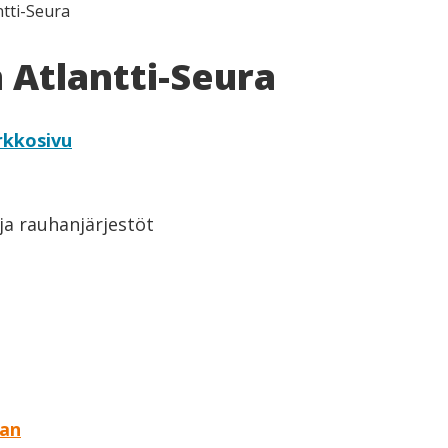
tti-Seura
Atlantti-Seura
rkkosivu
a rauhanjärjestöt
aan