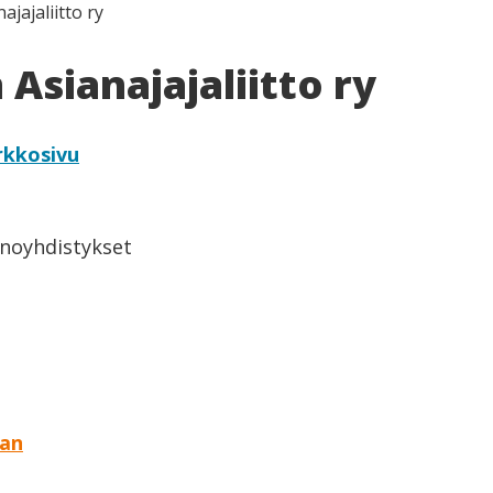
jajaliitto ry
Asianajajaliitto ry
rkkosivu
inoyhdistykset
aan