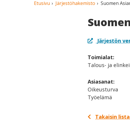
Etusivu
Järjestöhakemisto
Suomen Asiana
Suomen 
Järjestön ve
Toimialat:
Talous- ja elinke
Asiasanat:
Oikeusturva
Työelämä
Takaisin list