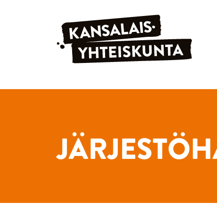
Siirry sisältöön
JÄRJESTÖH