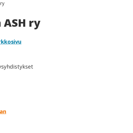
ry
 ASH ry
rkkosivu
eysyhdistykset
aan