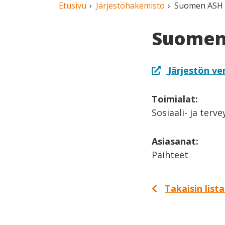
Etusivu
Järjestöhakemisto
Suomen ASH 
Suomen
Järjestön ve
Toimialat:
Sosiaali- ja terv
Asiasanat:
Päihteet
Takaisin list