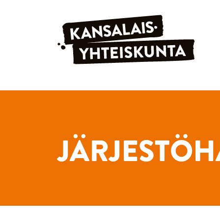
Siirry sisältöön
JÄRJESTÖH