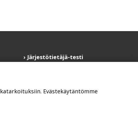
Järjestötietäjä-testi
Anna palautetta
Saavutettavuusseloste
Evästekäytännöt
ikkatarkoituksiin. Evästekäytäntömme
Civil Society