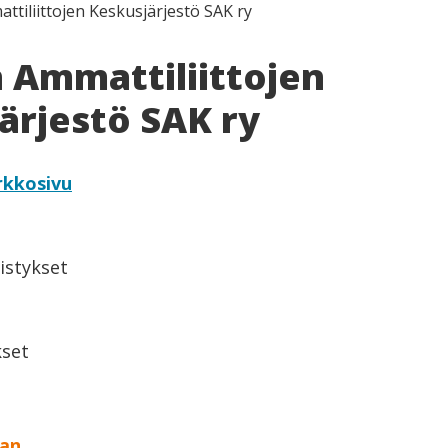
tiliittojen Keskusjärjestö SAK ry
Ammattiliittojen
ärjestö SAK ry
rkkosivu
istykset
set
aan