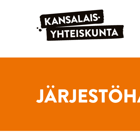
Siirry sisältöön
JÄRJESTÖH