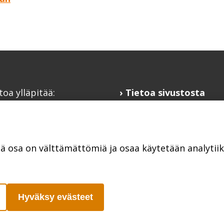
toa ylläpitää:
Tietoa sivustosta
alaisfoorumi
Hyödyllisiä linkkejä
@kansalaisfoorumi.fi
Ilmoita järjestösi
laisfoorumi.fi
järjestöhakemistoon
tä osa on välttämättömiä ja osaa käytetään analyti
Hyväksy evästeet
Poutapilvi web design