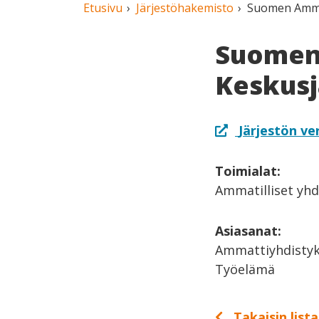
Etusivu
Järjestöhakemisto
Suomen Ammat
Suomen 
Keskusj
Järjestön ve
Toimialat:
Ammatilliset yhd
Asiasanat:
Ammattiyhdistyk
Työelämä
Takaisin list