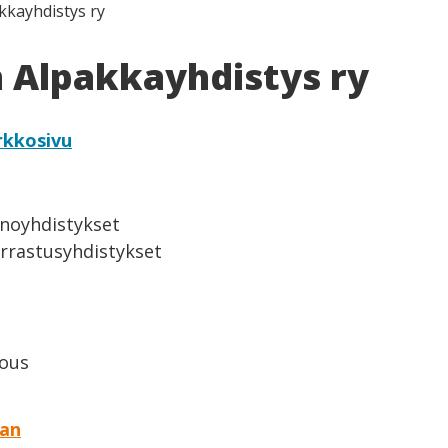
kayhdistys ry
Alpakkayhdistys ry
rkkosivu
inoyhdistykset
arrastusyhdistykset
lous
aan