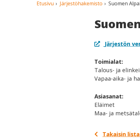
Etusivu
Järjestöhakemisto
Suomen Alpak
Suomen 
Järjestön ve
Toimialat:
Talous- ja elinke
Vapaa-aika- ja h
Asiasanat:
Eläimet
Maa- ja metsäta
Takaisin list