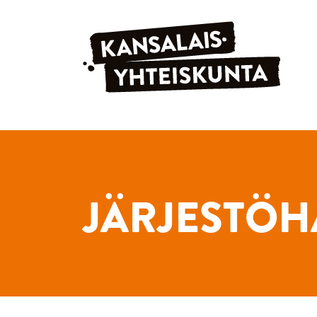
Siirry sisältöön
JÄRJESTÖH