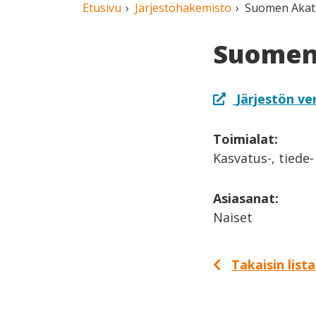
Etusivu
Järjestöhakemisto
Suomen Akate
Suomen 
Järjestön ve
Toimialat:
Kasvatus-, tiede-
Asiasanat:
Naiset
Takaisin list