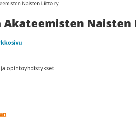
emisten Naisten Liitto ry
Akateemisten Naisten L
rkkosivu
 ja opintoyhdistykset
aan