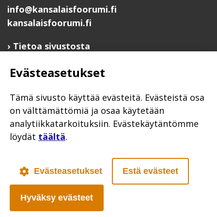
info@kansalaisfoorumi.fi
kansalaisfoorumi.fi
Tietoa sivustosta
Hyödyllisiä linkkejä
Evästeasetukset
Ilmoita järjestösi järjestöhakemistoon
Järjestötietäjä-testi
Tämä sivusto käyttää evästeitä. Evästeistä osa
Anna palautetta
on välttämättömiä ja osaa käytetään
analytiikkatarkoituksiin. Evästekäytäntömme
Saavutettavuusseloste
löydät
täältä
.
Evästekäytännöt
Civil Society
Evästeasetukset
Estä evästeet
Hyväksy evästeet
Poutapilvi web design